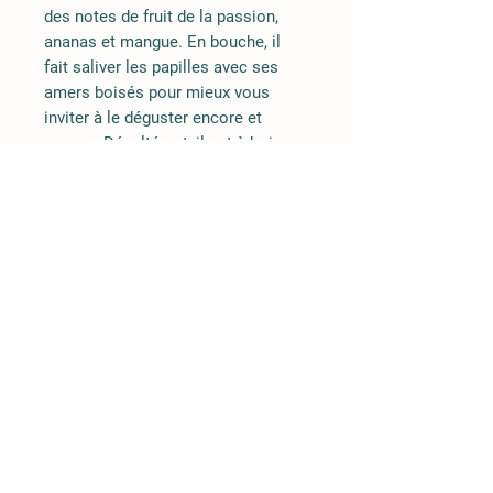
des notes de fruit de la passion,
ananas et mangue. En bouche, il
fait saliver les papilles avec ses
amers boisés pour mieux vous
inviter à le déguster encore et
encore. Désaltérant, il est à boire
très frais en apéritif ou en
accompagnement avec de la
volaille ou dessert au chocolat noir.
Informations
Variétés
Akane, Belchard, Boskoop,
Clochard, Deljuga, Elstar, Fuji,
Gala, Goldrush, Jonagold, Jubilé,
Juliet, Patte de Loup, Racine
Rouge, Reine des Reinettes,
Email
Adresse
Tentation
​ ​